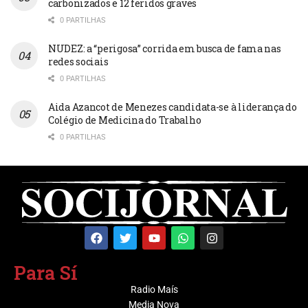
carbonizados e 12 feridos graves
0 PARTILHAS
NUDEZ: a “perigosa” corrida em busca de fama nas
redes sociais
0 PARTILHAS
Aida Azancot de Menezes candidata-se à liderança do
Colégio de Medicina do Trabalho
0 PARTILHAS
Para Sí
Radio Maís
Media Nova