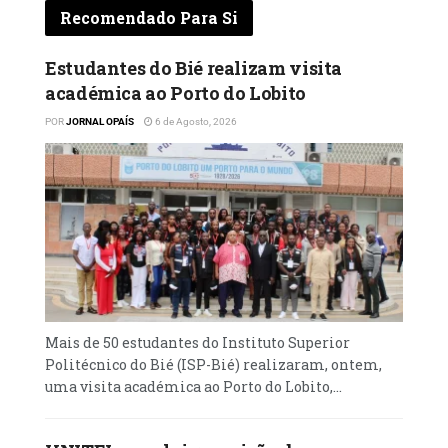
lugar no Zap Cinemas, em Luanda, e reuniu
Recomendado Para Si
crianças, adolescentes, jovens e adultos, num
momento de recreação, animação e, ao
Estudantes do Bié realizam visita
académica ao Porto do Lobito
mesmo tempo, de educação e reflexão.
POR
JORNAL OPAÍS
6 de Agosto, 2026
Entre sorrisos, aplausos e muita diversão, as
crianças aprenderam sobre os cuidados que
devem ter com os seus corpos, sobretudo a
importância de denunciarem qualquer tipo
de tentativa de abuso, independentemente
de quem seja o possível prevaricador.
Ler Mais
Mais de 50 estudantes do Instituto Superior
Politécnico do Bié (ISP-Bié) realizaram, ontem,
uma visita académica ao Porto do Lobito,...