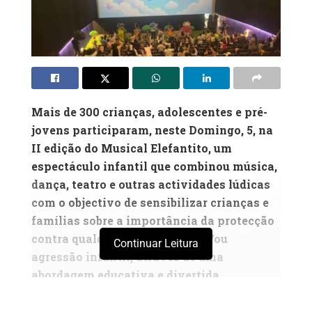
Mais de 300 crianças, adolescentes e pré-
jovens participaram, neste Domingo, 5, na
II edição do Musical Elefantito, um
espectáculo infantil que combinou música,
dança, teatro e outras actividades lúdicas
com o objectivo de sensibilizar crianças e
famílias sobre a importância da protecção
contra qualquer tipo de abuso e/ou
Continuar Leitura
agressão infantil, através de uma
abordagem educativa e divertida
Com a duração de uma hora, o evento teve