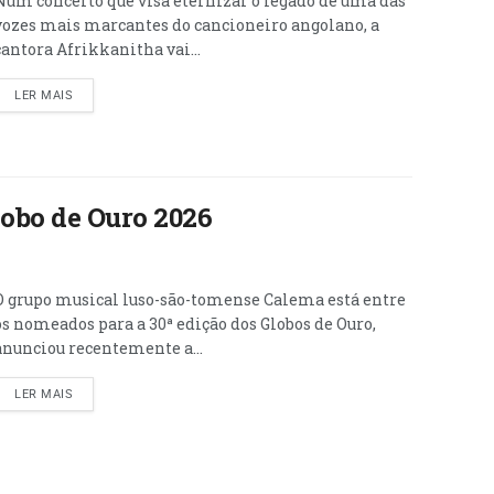
Num concerto que visa eternizar o legado de uma das
vozes mais marcantes do cancioneiro angolano, a
cantora Afrikkanitha vai...
LER MAIS
obo de Ouro 2026
O grupo musical luso-são-tomense Calema está entre
os nomeados para a 30ª edição dos Globos de Ouro,
anunciou recentemente a...
LER MAIS