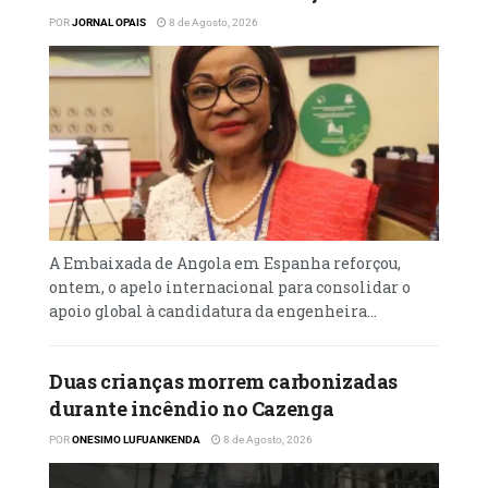
sair em Abril, após as eleições presidenciais.
POR
JORNAL OPAIS
8 de Agosto, 2026
‎O candidato escolhido pelo partido de Talon,
o ex-ministro das Finanças Romuald
Wadagni, era dado como favorito e o
candidato da oposição Renaud Agbodjo tinha
sido rejeitado pela comissão eleitoral por não
ter apoios suficientes.
A Embaixada de Angola em Espanha reforçou,
ontem, o apelo internacional para consolidar o
apoio global à candidatura da engenheira...
Duas crianças morrem carbonizadas
durante incêndio no Cazenga
POR
ONESIMO LUFUANKENDA
8 de Agosto, 2026