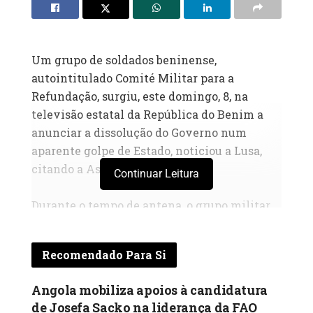
‎Um grupo de soldados beninense,
autointitulado Comité Militar para a
Refundação, surgiu, este domingo, 8, na
televisão estatal da República do Benim a
anunciar a dissolução do Governo num
aparente golpe de Estado, noticiou a Lusa,
citando a Associated Press.
Continuar Leitura
‎Durante o tempo de antena, o grupo militar
anunciou hoje a remoção do presidente e de
todas as instituições estatais.
Recomendado Para Si
‎No poder desde 2016, o Presidente daquele
Angola mobiliza apoios à candidatura
país, Patrice Talon, supostamente, deveria
de Josefa Sacko na liderança da FAO