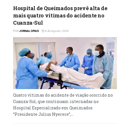
australiana, actuando em áreas como ensino,
Hospital de Queimados prevê alta de
engenharia, cultura e prestação de serviços,
mais quatro vítimas do acidente no
além da presença significativa de jovens
Cuanza-Sul
inseridos no sistema de ensino.
POR
JORNAL OPAIS
8 de Agosto, 2026
Ao intervir no encontro, o embaixador
António Luvualu de Carvalho agradeceu a
participação dos compatriotas e assegurou
que os serviços da Embaixada estão
disponíveis para atender às necessidades da
comunidade angolana residente na
Austrália.
Quatro vítimas do acidente de viação ocorrido no
Cuanza-Sul, que continuam internadas no
Hospital Especializado em Queimados
“Presidente Julius Nyerere”,...