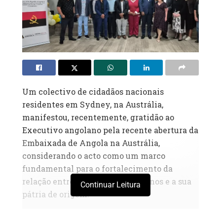
Um colectivo de cidadãos nacionais
residentes em Sydney, na Austrália,
manifestou, recentemente, gratidão ao
Executivo angolano pela recente abertura da
Embaixada de Angola na Austrália,
considerando o acto como um marco
fundamental para o fortalecimento da
relação entre os cidadãos angolanos e a sua
Continuar Leitura
pátria de origem.
A manifestação foi demonstrada durante o