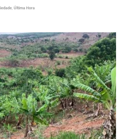
iedade
,
Última Hora