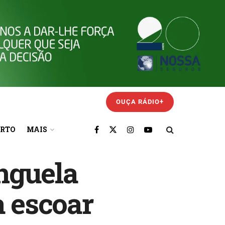
OUÇA RÁDIO+
ORTO
MAIS
nguela
a escoar