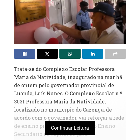
Trata-se do Complexo Escolar Professora
Maria da Natividade, inaugurado na manhã
de ontem pelo governador provincial de
Luanda, Luís Nunes. O Complexo Escolar n.º
3031 Professora Maria da Natividade,
localizado no município do Cazenga, de
acordo com o governador, vai reforçar a rede
de ensino primário e do I Ciclo do Ensino
Continuar Leitura
Secundário na capital do país.