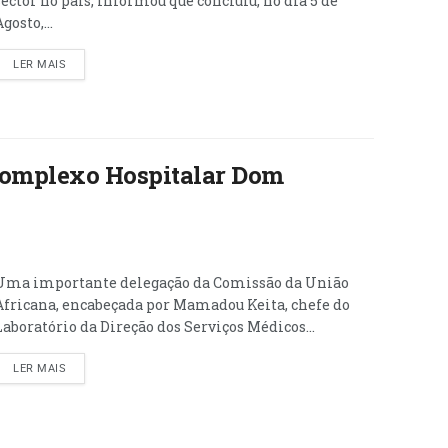
sector no país, informou que concluiu, no dia 5 de
gosto,...
LER MAIS
Complexo Hospitalar Dom
Uma importante delegação da Comissão da União
Africana, encabeçada por Mamadou Keita, chefe do
Laboratório da Direção dos Serviços Médicos...
LER MAIS