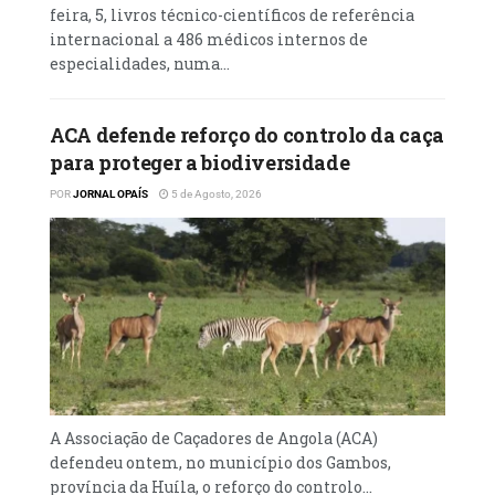
feira, 5, livros técnico-científicos de referência
A formação será disponibilizada em formato
internacional a 486 médicos internos de
digital, facilitando o acesso a programas
especialidades, numa...
reconhecidos internacionalmente.
Na ocasião, Venceslau Andrade afirmou que
ACA defende reforço do controlo da caça
a parceria constitui mais um passo na
para proteger a biodiversidade
missão da FACUL de democratizar o acesso
POR
JORNAL OPAÍS
5 de Agosto, 2026
ao ensino superior de qualidade, criando
novas oportunidades para os angolanos
através da inovação digital.
Segundo o responsável, o objectivo é
aproximar o conhecimento das pessoas,
ultrapassar barreiras geográficas e preparar
profissionais mais qualificados para
responder aos desafios do futuro.
A Associação de Caçadores de Angola (ACA)
defendeu ontem, no município dos Gambos,
Por sua vez, a reitora da Universidade
província da Huíla, o reforço do controlo...