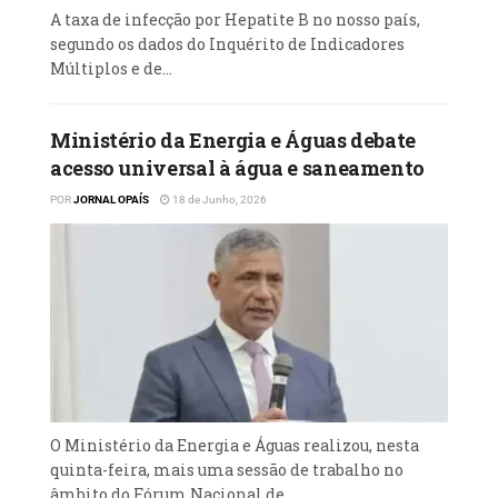
A taxa de infecção por Hepatite B no nosso país,
Em relação aos crimes de vandalização de
segundo os dados do Inquérito de Indicadores
bens públicos, Filomena Miza apelou
Múltiplos e de...
celeridade nos processos para que os
prevaricadores sejam exemplarmente
Ministério da Energia e Águas debate
responsabilizados, com vista a desencorajar
acesso universal à água e saneamento
tal prática, sobretudo no seio da juventude.
POR
JORNAL OPAÍS
18 de Junho, 2026
Com este reforço de nove procuradores, dos
quais seis mulheres, eleva-se para 16 o
número de procuradores destacados nos
municípios do Cuango, Capenda-Camulemba,
Chitato, Cambulo, XáMuteba e Lucapa.
Segundo o procurador João Constantino, dos
nove magistrados do MP, quatro vão reforçar
O Ministério da Energia e Águas realizou, nesta
as equipas do Tribunal de Comarca do
quinta-feira, mais uma sessão de trabalho no
Chitato, que até a chegada deles contava
âmbito do Fórum Nacional de...