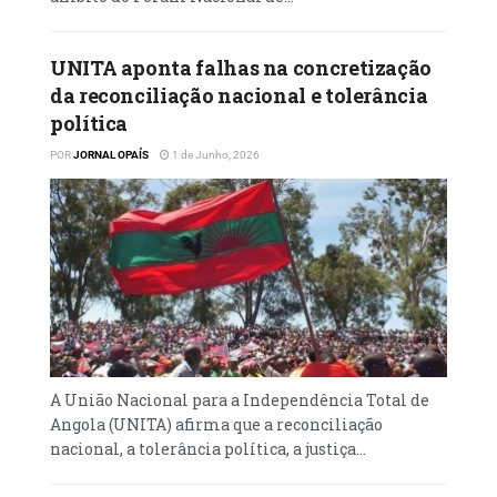
apenas com um procurador, o que
condicionava a celeridade no tratamento
UNITA aponta falhas na concretização
dos processos.
da reconciliação nacional e tolerância
política
POR
JORNAL OPAÍS
1 de Junho, 2026
A União Nacional para a Independência Total de
Angola (UNITA) afirma que a reconciliação
nacional, a tolerância política, a justiça...