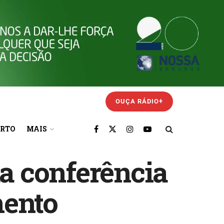
OUÇA RÁDIO+
ORTO
MAIS
da conferência
mento