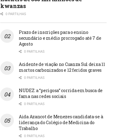
kwanzas
0 PARTILHAS
Prazo de inscrições para o ensino
secundário e médio prorrogado até 7 de
Agosto
0 PARTILHAS
Acidente de viação no Cuanza Sul deixa 11
mortos carbonizados e 12 feridos graves
0 PARTILHAS
NUDEZ: a “perigosa” corrida em busca de
fama nas redes sociais
0 PARTILHAS
Aida Azancot de Menezes candidata-se à
liderança do Colégio de Medicina do
Trabalho
0 PARTILHAS