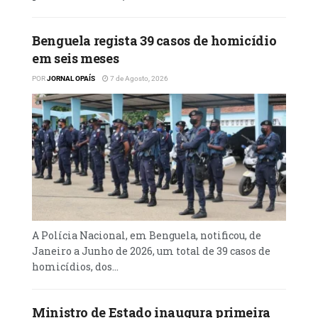
Segundo o responsável, o município do
Rangel dispõe de três Balcões Únicos de
Benguela regista 39 casos de homicídio
Atendimento ao Público (BUAP) para
em seis meses
assegurar a actualização do registo eleitoral.
POR
JORNAL OPAÍS
7 de Agosto, 2026
Ler Mais
A Polícia Nacional, em Benguela, notificou, de
Janeiro a Junho de 2026, um total de 39 casos de
homicídios, dos...
Ministro de Estado inaugura primeira