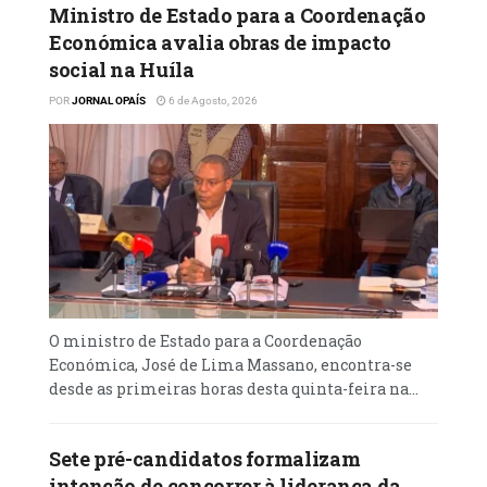
quando envolvem matérias sensíveis como
Ministro de Estado para a Coordenação
a representação política nos órgãos
Económica avalia obras de impacto
eleitorais. “As decisões dos juízes do Tribunal
social na Huíla
Constitucional têm de ser fundamentadas.
POR
JORNAL OPAÍS
6 de Agosto, 2026
A lei exige isso. O que o Tribunal está agora
obrigado a fazer é rever a decisão à luz dos
argumentos que apresentámos em sede do
recurso de apelação”, reforçou. Para Faustino
Mumbika, o Recurso de Apelação é um
instrumento legítimo e constitucional, que
visa exactamente forçar a reavaliação de
decisões judiciais consideradas injustas.
O ministro de Estado para a Coordenação
Económica, José de Lima Massano, encontra-se
“Nós recorremos com base na Constituição e
desde as primeiras horas desta quinta-feira na...
na lei.
Leia mais
em
Sete pré-candidatos formalizam
intenção de concorrer à liderança da