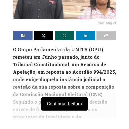
Daniel Miguel
O Grupo Parlamentar da UNITA (GPU)
remeteu em Junho passado, junto do
Tribunal Constitucional, um Recurso de
Apelação, em reposta ao Acórdão 994/2025,
onde exige daquela instância judicial a
revisão da sua reposta sobre a composição
da Comissão Nacional Eleitoral (CNE).
Segundo o grupo parlamentar, a decisão
Continuar Leitura
carece de fundamentação e viola os
princípios da legalidade e da
proporcionalidade previstos na