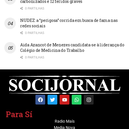
carbonizados e 12 feridos graves
0 PARTILHAS
NUDEZ: a “perigosa” corrida em busca de fama nas
redes sociais
0 PARTILHAS
Aida Azancot de Menezes candidata-se à liderança do
Colégio de Medicina do Trabalho
0 PARTILHAS
Para Sí
Radio Maís
Media Nova