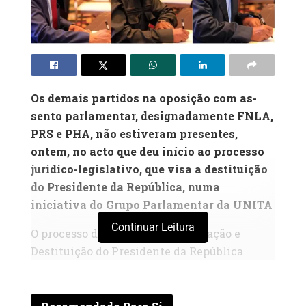
Os demais partidos na oposição com as-
sento parlamentar, designadamente FNLA,
PRS e PHA, não estiveram presentes,
ontem, no acto que deu início ao processo
jurídico-legislativo, que visa a destituição
do Presidente da República, numa
iniciativa do Grupo Parlamentar da UNITA
Continuar Leitura
O processo de iniciativa de Acusação e
Destituição do Presidente da República
levado a cabo pela UNITA, iniciada ontem,
em Luanda, foi conseguida com a subscrição
de mais de um terço dos deputados afectos