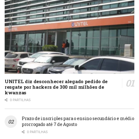
Patriótica Unida (FPU), acoplados pela
UNITA, foram unanimes em afirmar que esse
processo não é incomum no mundo, a
exemplo de outras geografias, pelo que não
se trata de nenhum golpe de Estado, mas o
cumprimento de um imperativo
constitucional sufragado pelo partido no
poder, MPLA. O presidente da UNITA
defendeu que os cidadãos devem conhecer
os seus direitos e os seus deveres. Inclusive
o direito de que, por via dos seus
UNITEL diz desconhecer alegado pedido de
resgate por hackers de 300 mil milhões de
representantes eleitos na Assembleia
kwanzas
Nacional para defender os seus interesses,
0 PARTILHAS
possam, em determina- das circunstâncias
consideradas gravosas para o Estado,
Prazo de inscrições para o ensino secundário e médio
destituir o Presidente da República.
prorrogado até 7 de Agosto
0 PARTILHAS
Razões da destituição