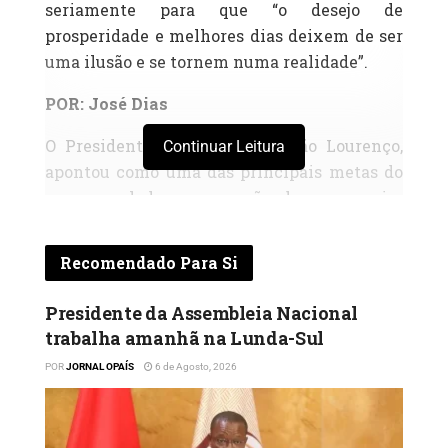
seriamente para que “o desejo de
prosperidade e melhores dias deixem de ser
uma ilusão e se tornem numa realidade”.
POR: José Dias
O Presidente da República, João Lourenço,
Continuar Leitura
apontou como uma das principais metas do
seu consulado a promoção de uma maior
integração da economia angolana na
mundial, fazendo de Angola um destino
Recomendado Para Si
privilegiado do investimento privado
estrangeiro. Na sua primeira mensagem de
Presidente da Assembleia Nacional
Ano Novo dirigida à Nação, desde que foi
trabalha amanhã na Lunda-Sul
investido nas funções de Chefe de Estado, a
POR
JORNAL OPAÍS
6 de Agosto, 2026
26 de Setembro último, João Lourenço elegeu
como principal desafio trabalhar para que
todos os caminhos venham dar a Angola.