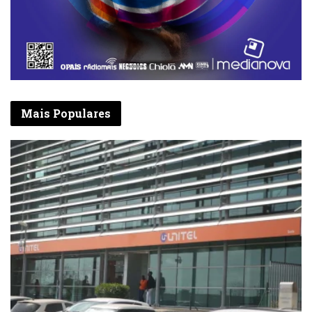
pretendemos para o nosso país. Não podemos
esperar que haja mudanças se continuarmos
a trilhar os mesmos caminhos e não formos
nós os primeiros a mudar o nosso
comportamento e as nossas próprias vidas”,
sublinhou. Entretanto, de acordo com João
Mais Populares
Lourenço, ao nível da governação essas
mudanças impõem-se igualmente.
OG E 2018 para a reforma, modernização, e
criação de emprego qualificado e bem
remunerado
João Lourenço disse igualmente que a
proposta de Orçamento Geral do Estado para
o próximo ano já prevê acções viradas para a
reforma e modernização do Estado, para o
reforço da cidadania e para a instauração de