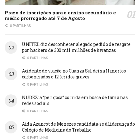
Prazo de inscrições para o ensino secundário e
médio prorrogado até 7 de Agosto
0 PARTILHAS
UNITEL diz desconhecer alegado pedido de resgate
por hackers de 300 mil milhões de kwanzas
0 PARTILHAS
Acidente de viação no Cuanza Sul deixa 11 mortos
carbonizados e 12 feridos graves
0 PARTILHAS
NUDEZ: a “perigosa” corrida em busca de fama nas
redes sociais
0 PARTILHAS
Aida Azancot de Menezes candidata-se à liderança do
Colégio de Medicina do Trabalho
0 PARTILHAS