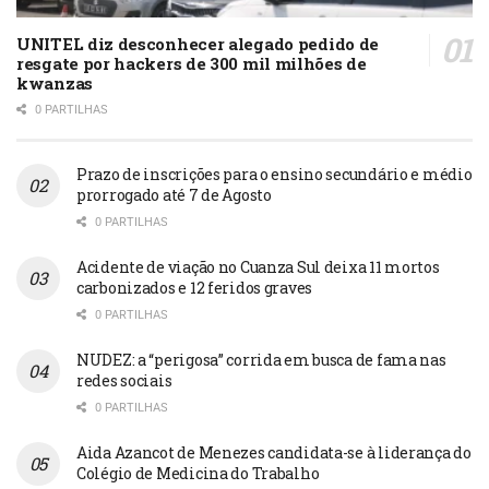
UNITEL diz desconhecer alegado pedido de
resgate por hackers de 300 mil milhões de
kwanzas
0 PARTILHAS
Prazo de inscrições para o ensino secundário e médio
prorrogado até 7 de Agosto
0 PARTILHAS
Acidente de viação no Cuanza Sul deixa 11 mortos
carbonizados e 12 feridos graves
0 PARTILHAS
NUDEZ: a “perigosa” corrida em busca de fama nas
redes sociais
0 PARTILHAS
Aida Azancot de Menezes candidata-se à liderança do
Colégio de Medicina do Trabalho