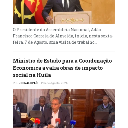
Económico, Franco Cazembe Mufinda, vice-
governador de Malanje para o Sector
Político, Social e Económico, e Abel do
Rosário Kapitango, vice-governador do
O Presidente da Assembleia Nacional, Adão
Namibe para o Sector Político, Social e
Francisco Correia de Almeida, inicia, nesta sexta-
Económico
feira, 7 de Agosto, uma visita de trabalho...
Ministro de Estado para a Coordenação
Económica avalia obras de impacto
social na Huíla
POR
JORNAL OPAÍS
6 de Agosto, 2026