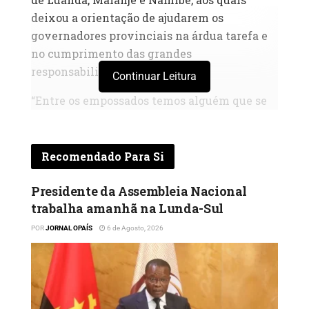
deixou a orientação de ajudarem os
governadores provinciais na árdua tarefa e
no cumprimento das grandes
responsabilidades.
Continuar Leitura
“Entre os empossados temos alguém que se
destacou no combate à Covid – 19, hoje
empossado para outras funções.
Recomendado Para Si
O que eu gostaria de dizer para todos vós, é
que o combate hoje já não é contra a Covid,
Presidente da Assembleia Nacional
mas é pela diversificação da nossa economia,
trabalha amanhã na Lunda-Sul
pelo desenvolvimento económico e social do
POR
JORNAL OPAÍS
6 de Agosto, 2026
nosso país”, disse.
Foram nomeadas, por Decreto Presidencial,
Jorge Miguêns Augusto, para ocupar o cargo
de vice-governador de Luanda para o Sector