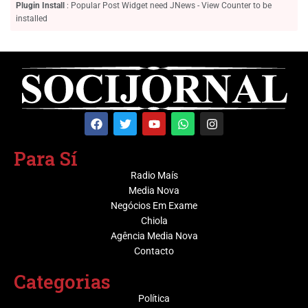
Plugin Install
: Popular Post Widget need JNews - View Counter to be
installed
Para Sí
Radio Maís
Media Nova
Negócios Em Exame
Chiola
Agência Media Nova
Contacto
Categorias
Política