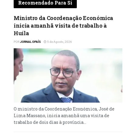
Recomendado Para Si
De acordo com o Homem do Interior, o
governo está atento às vozes legítimas que
Ministro da Coordenação Económica
pedem melhorias e que está empenhado em
inicia amanhã visita de trabalho à
encontrar soluções por meio do diálogo, mas
Huíla
deixou claro que o Estado tem a
POR
JORNAL OPAÍS
5 de Agosto, 2026
responsabilidade de manter a ordem e a
segurança, alertando que o governo vai agir
com firmeza contra qualquer um que, por
motivações políticas ou oportunistas, tente
desestabilizar o país.
“Reivindicar é um direito. Destruir é um
ataque ao futuro de todos”, concluiu o
ministro.
O ministro da Coordenação Económica, José de
Lima Massano, inicia amanhã uma visita de
POR: Onésimo Lufuankenda
trabalho de dois dias à província...