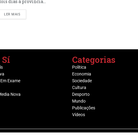
dois dias à província...
LER MAIS
 Sí
Categorias
ís
Política
va
Economia
 Em Exame
Sociedade
Cultura
Media Nova
Desporto
Mundo
Publicações
Vídeos
@ Grupo Media Nova | Socijornal