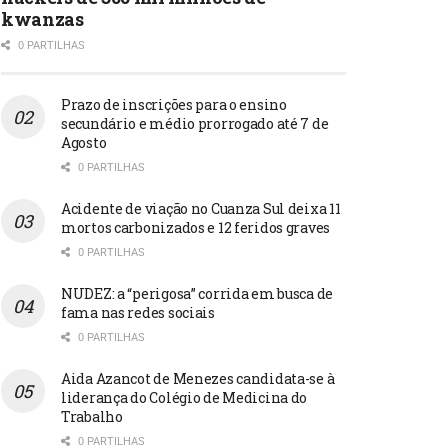
kwanzas
0 PARTILHAS
Prazo de inscrições para o ensino
secundário e médio prorrogado até 7 de
Agosto
0 PARTILHAS
Acidente de viação no Cuanza Sul deixa 11
mortos carbonizados e 12 feridos graves
0 PARTILHAS
NUDEZ: a “perigosa” corrida em busca de
fama nas redes sociais
0 PARTILHAS
Aida Azancot de Menezes candidata-se à
liderança do Colégio de Medicina do
Trabalho
0 PARTILHAS