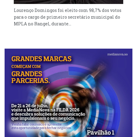
lugar em
Lourenço Domingos foi eleito com 98,7% dos votos
2019, uma vez que nos termos dos mesmos
para o cargo de primeiro secretário municipal do
estatutos o congresso realiza- se a cada
MPLA no Rangel, durante...
quatro anos.
Na semana passada, membros do Comité
Central do Partido FNLA, encabeçados por
Ndonda Zinga, anunciaram a realização de
um congresso extraordinário inclusivo para
Dezembro próximo.