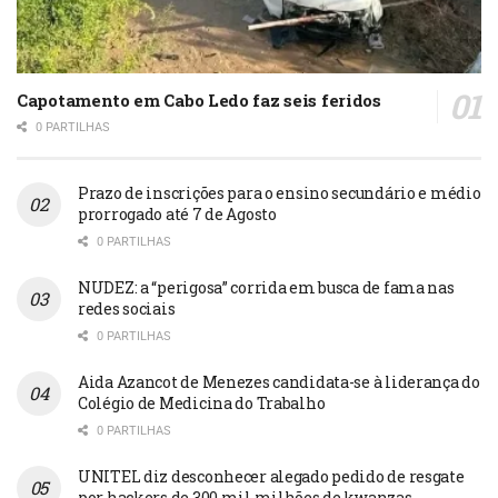
Capotamento em Cabo Ledo faz seis feridos
0 PARTILHAS
Prazo de inscrições para o ensino secundário e médio
prorrogado até 7 de Agosto
0 PARTILHAS
NUDEZ: a “perigosa” corrida em busca de fama nas
redes sociais
0 PARTILHAS
Aida Azancot de Menezes candidata-se à liderança do
Colégio de Medicina do Trabalho
0 PARTILHAS
UNITEL diz desconhecer alegado pedido de resgate
por hackers de 300 mil milhões de kwanzas