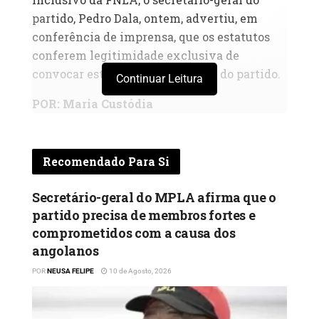
partido, Pedro Dala, ontem, advertiu, em
conferência de imprensa, que os estatutos
conferem legitimidade exclusiva de
convocar este acto ao presidente do partido.
Continuar Leitura
POR: Maria Custódia
O secretário-geral da Frente Nacional de
Libertação de Angola (FNLA), Pedro Dala,
Recomendado Para Si
assegurou, ontem, em Luanda, que têm sido
alvo de várias manobras de desestabilização
Secretário-geral do MPLA afirma que o
por parte de alguns antigos dirigentes que
partido precisa de membros fortes e
estão suspensos das suas actividades por
comprometidos com a causa dos
razões disciplinares, um facto que tem
angolanos
manchado o bom nome do partido e a sua
POR
NEUSA FELIPE
10 de Agosto, 2026
liderança.
Avisou ainda que a direcção do partido