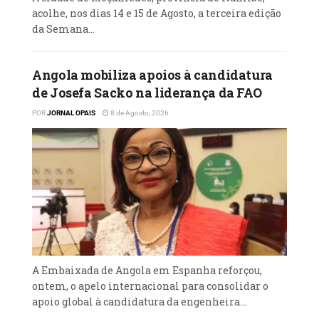
acolhe, nos dias 14 e 15 de Agosto, a terceira edição
competentes na resolução dos diferendos
da Semana...
internos.
Ler Mais
Angola mobiliza apoios à candidatura
de Josefa Sacko na liderança da FAO
POR
JORNAL OPAIS
8 de Agosto, 2026
A Embaixada de Angola em Espanha reforçou,
ontem, o apelo internacional para consolidar o
apoio global à candidatura da engenheira...