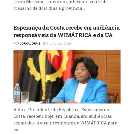
Lima Massano, inicia amanhã uma visita de
países têm relações muito profícuas quer no
trabalho de dois dias à província...
âmbito bilateral como no multilateral.
Angola e Namíbia com boas relações
Esperança da Costa recebe em audiência
policiais
responsáveis da WIMÁFRICA e da UA
POR
JORNAL OPAÍS
5 de Agosto, 2026
Presente no encontro, o Inspector-Geral da
Polícia da Namíbia, general Joseph
Shimweelao Shikongo, referiu que existe
uma Comissão Conjunta entre as repúblicas
de Angola e da Namíbia, integrada por
diferentes departamentos ministeriais,
como as que actuam na administração da
justiça, defesa interna e diplomacia. Estes
órgãos, assegurou, têm trabalhado
A Vice-Presidente da República, Esperança da
conjuntamente para o reforço da capacidade
Costa, recebeu, hoje, em Luanda, em audiências
separadas, a vice-presidente da WIMÁFRICA para
de resposta no combate aos crimes
os...
transfronteiriços, uma vez que Angola e a