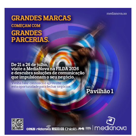
da cooperação dos órgãos de Polícia dos dois
países, mais de África e do mundo, em geral.
Reino Unido apoia luta anti-
corrupção de Angola
Por seu turno, o superintendente Mark
Beavan, membro do Comité Executivo da
Interpol no Reino Unido, garantiu que a
Interpol vai continuar a apoiar os esforços
do governo angolano no capítulo do combate
à corrupção. O detective britânico salientou
que os peritos do escritório central da
Organização, em Lyon, França, e no Reino
Unido, têm estado a trabalhar juntamente
com as autoridades angolanas na localização
dos recursos financeiros do Estado angolano,