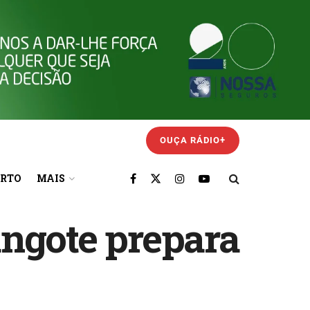
OUÇA RÁDIO+
ORTO
MAIS
angote prepara