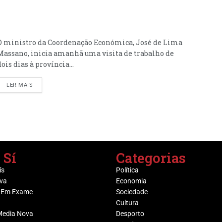
O ministro da Coordenação Económica, José de Lima
Massano, inicia amanhã uma visita de trabalho de
dois dias à província...
LER MAIS
 Sí
Categorias
ís
Política
va
Economia
 Em Exame
Sociedade
Cultura
Media Nova
Desporto