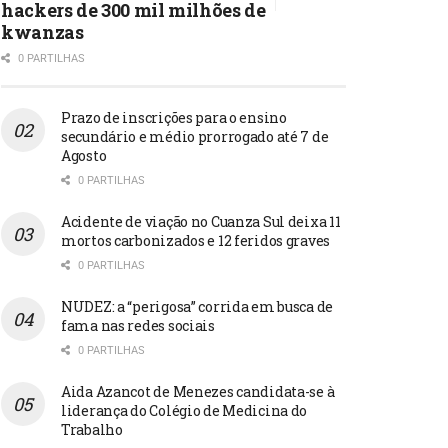
hackers de 300 mil milhões de
kwanzas
0 PARTILHAS
Prazo de inscrições para o ensino
secundário e médio prorrogado até 7 de
Agosto
0 PARTILHAS
Acidente de viação no Cuanza Sul deixa 11
mortos carbonizados e 12 feridos graves
0 PARTILHAS
NUDEZ: a “perigosa” corrida em busca de
fama nas redes sociais
0 PARTILHAS
Aida Azancot de Menezes candidata-se à
liderança do Colégio de Medicina do
Trabalho