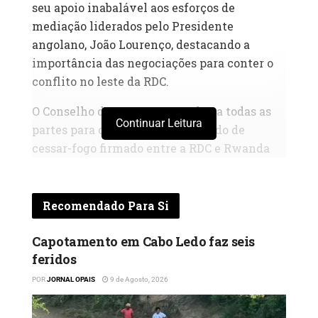
seu apoio inabalável aos esforços de
mediação liderados pelo Presidente
angolano, João Lourenço, destacando a
importância das negociações para conter o
conflito no leste da RDC.
O Conselho de Segurança apelou a todas as
Continuar Leitura
partes para que respeitem o acordo de
cessar-fogo firmado entre a RDC e Rwanda
em 30 de Julho, e condenou as recentes
violações do cessar-fogo pelo grupo armado
M23, reafirmando o seu apoio aos esforços
Recomendado Para Si
regionais para estabilizar a região dos
Grandes Lagos e combater a crise
Capotamento em Cabo Ledo faz seis
feridos
humanitária existente.
POR
JORNAL OPAIS
9 de Agosto, 2026
Medidas para a estabilização e
desarmamento Para acelerar o processo de