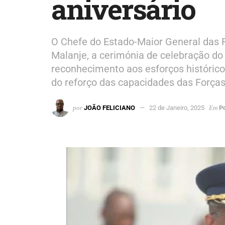
aniversário
O Chefe do Estado-Maior General das F
Malanje, a cerimónia de celebração do
reconhecimento aos esforços histórico
do reforço das capacidades das Forç
por
JOÃO FELICIANO
22 de Janeiro, 2025
Em
Po