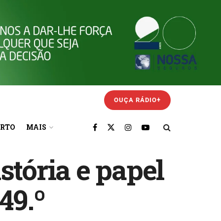
OUÇA RÁDIO+
ORTO
MAIS
stória e papel
49.º