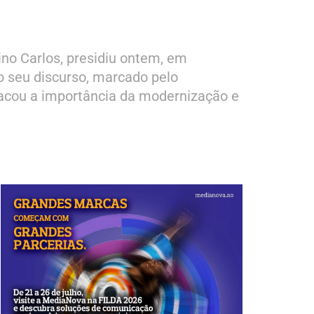
no Carlos, presidiu ontem, em
o seu discurso, marcado pelo
tacou a importância da modernização e