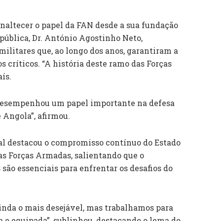
enaltecer o papel da FAN desde a sua fundação
pública, Dr. António Agostinho Neto,
 militares que, ao longo dos anos, garantiram a
s críticos. “A história deste ramo das Forças
ís.
l desempenhou um papel importante na defesa
e Angola”, afirmou.
l destacou o compromisso contínuo do Estado
as Forças Armadas, salientando que o
são essenciais para enfrentar os desafios do
ainda o mais desejável, mas trabalhamos para
a e equipada”, sublinhou, destacando o lema do