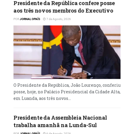
Presidente da República confere posse
acompanhar as eleições que ocorrerão na
aos três novos membros do Executivo
Venezuela no mês de Maio de 2025.
POR
JORNAL OPAÍS
7 de Agosto, 2026
As relações entre Angola e a Venezuela
datam de mais de trinta anos, recebendo um
impulso extraordinário a partir da chegada
do ex-Presidente Hugo Chávez ao poder, que
se localizou como objectivo fundamental da
Diplomacia Bolivariana de Paz o
fortalecimento da cooperação Sul-Sul e
priorizou o relacionamento com os países da
“Mãe África”.
O Presidente da República, João Lourenço, conferiu
posse, hoje, no Palácio Presidencial da Cidade Alta,
em Luanda, aos três novos...
Presidente da Assembleia Nacional
trabalha amanhã na Lunda-Sul
POR
JORNAL OPAÍS
6 de Agosto, 2026