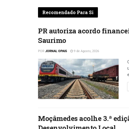
Recomendado Para Si
PR autoriza acordo financei
Saurimo
POR
JORNAL OPAIS
9 de Agosto, 2026
Moçâmedes acolhe 3.ª ediç
Desenvolvimento Local