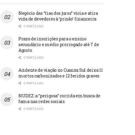
Negócio das “tias dos juros” vicia e atira
vida de devedores à ‘prisão’ financeira
0 PARTILHAS
Prazo de inscrições para o ensino
secundário e médio prorrogado até 7 de
Agosto
0 PARTILHAS
Acidente de viação no Cuanza Sul deixa 11
mortos carbonizados e 12 feridos graves
0 PARTILHAS
NUDEZ: a “perigosa” corrida em busca de
fama nas redes sociais
0 PARTILHAS