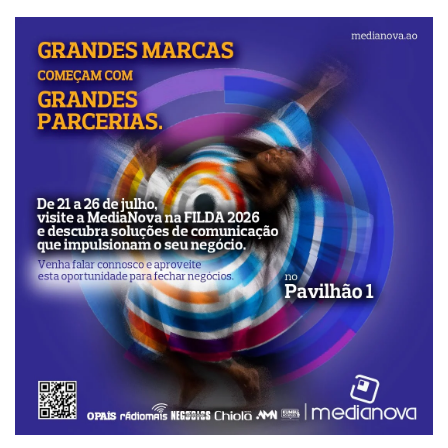
A água é um bem essencial e substancial
para a vida, logo, todos merecemos usufruir
dela e dos benefícios que ela acarreta.
porque, tal como se diz, “a água é vida” e a
vida é uma dádiva, é uma graça que nos é
ofertada sem algum merecimento da nossa
parte.
Bem, nós esperamos expectantes e com
muita fé que essa fase passe ou que, melhor
do que isso, se levante um “José do egipto”
para, ao menos, fazer as ligações para que
possamos ter água nesse tempo das vacas
magras.
POR:Germano Notícia,Cazenga, Nocal