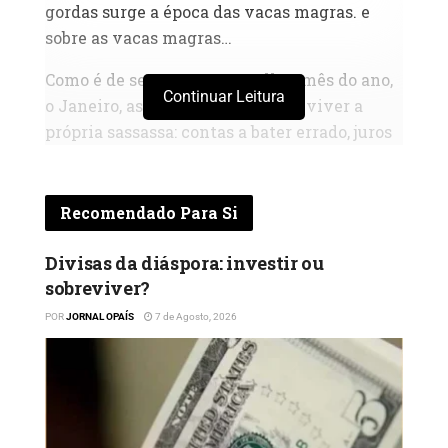
gordas surge a época das vacas magras. e
sobre as vacas magras…
Como é de se esperar, no melhor mês do ano,
Continuar Leitura
o Janeiro, as pessoas começam a viver a
própria sassassa: contas a bater errado, juros
atrás de juros, dívidas, fome, só para não citar
o facto de os dias durarem mais do que 24
horas.
Recomendado Para Si
Se as vacas gordas representam a
Divisas da diáspora: investir ou
abundância e fartura, as vacas magras, nesse
sobreviver?
caso, representam mais do que uma fase de
POR
JORNAL OPAÍS
7 de Agosto, 2026
fome, uma fase de seca. Sim, seca. o dinheiro
faz falta, a fome é dolorosa, mas a falta de
água num bairro é horrível.
Não obstante o facto de já não termos água