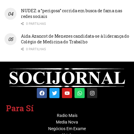
NUDEZ: a “perigosa” corrida em busca de fama nas
redes sociais
0 PARTILHAS
Aida Azancot de Menezes candidata-se à liderança do
Colégio de Medicina do Trabalho
0 PARTILHAS
Para Sí
Radio Maís
Media Nova
Negócios Em Exame