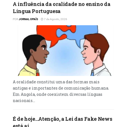
A influência da oralidade no ensino da
estar vivo, então, amigo, viva glorificando-O
Língua Portuguesa
de facto, testemunhando todos os dias com
humildade, coragem e sabedoria. Não perca
POR
JORNAL OPAÍS
7 de Agosto, 2026
tempo com vingança. Purifica o teu coração
do rancor/ódio. “Levanta-te e anda…
POR: Pedro Gomes, Luanda
A oralidade constitui uma das formas mais
antigas e importantes de comunicação humana.
Em Angola, onde coexistem diversas línguas
nacionais...
É de hoje…Atenção, a Lei das Fake News
está aí…