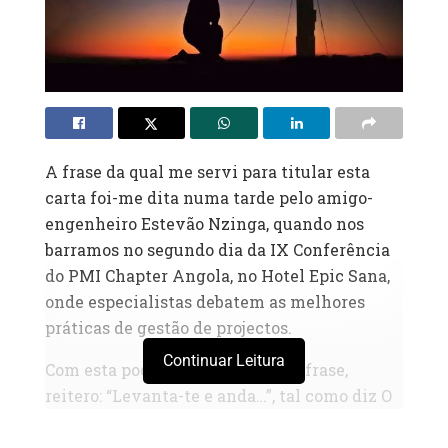
A frase da qual me servi para titular esta
carta foi-me dita numa tarde pelo amigo-
engenheiro Estevão Nzinga, quando nos
barramos no segundo dia da IX Conferência
do PMI Chapter Angola, no Hotel Epic Sana,
onde especialistas debatem as melhores
práticas de gestão de projectos.
Continuar Leitura
Com esta poderosa e inspiradora frase,
reitero: “Levanta-te e anda…”, tal como diz O
Senhor na Sua poderosa palavra. Quando for
necessário ir à mata, e lá fores desafiado a