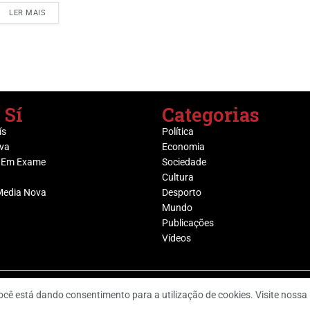
LER MAIS
 Sí
Categorias
ís
Política
va
Economia
 Em Exame
Sociedade
Cultura
Media Nova
Desporto
Mundo
Publicações
Vídeos
@ Grupo Media Nova | Socijornal
, você está dando consentimento para a utilização de cookies. Visite nossa