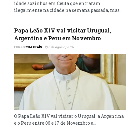
idade sozinhos em Ceuta que entraram
aliado.
ilegalmente na cidade na semana passada, mas...
“É uma humilhação total para o Governo
dinamarquês”, escreveu o comentador Bent
Papa Leão XIV vai visitar Uruguai,
Winther, na terça-feira, nas páginas do
Argentina e Peru em Novembro
jornal diário Berlingske.
POR
JORNAL OPAÍS
6 de Agosto, 2026
Motivos militares e recursos naturais
Na Truth Social, a sua própria rede social,
Donald Trump escreveu, na segunda-feira,
que a Gronelândia “beneficiará muito”
quando passar a pertencer aos Estados
Unidos.
“A Gronelândia é um lugar incrível e o povo
O Papa Leão XIV vai visitar o Uruguai, a Argentina
beneficiará muito se, e quando, se tornar
e o Peru entre 06 e 17 de Novembro a...
parte da nossa nação. Vamos tornar a
Gronelândia grande outra vez!”, escreveu