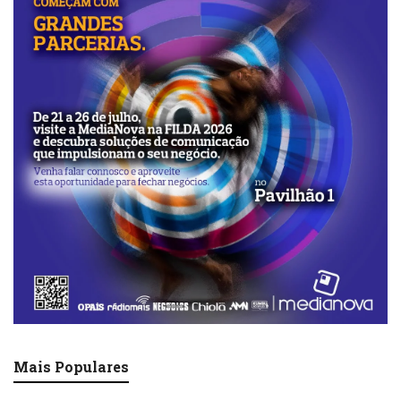
tecnológica moderna, nas baterias elétricas
ou nos armamentos”.
O magnata voltou a ‘piscar o olho’ ao
eventual controlo do Canal do Panamá e da
Gronelândia pelos Estados Unidos, tendo
recusado comprometer-se a não usar força
militar ou até mesmo coerção económica
para garantir os territórios.
Além dos recursos naturais, os Estados
Unidos mantêm uma presença militar
significativa na Gronelândia, que também
justifica o interesse de Trump. “O Ártico é a
primeira linha de alerta e de defesa dos
Estados Unidos em caso de ataque”,
defendeu Simon Kruse, especialista em
Mais Populares
segurança, no jornal diário dinamarquês