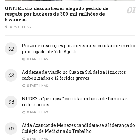
UNITEL diz desconhecer alegado pedido de
resgate por hackers de 300 mil milhões de
kwanzas
0 PARTILHAS
Prazo de inscrições para o ensino secundário e médio
prorrogado até 7 de Agosto
0 PARTILHAS
Acidente de viação no Cuanza Sul deixa 11 mortos
carbonizados e 12 feridos graves
0 PARTILHAS
NUDEZ: a “perigosa” corrida em busca de fama nas
redes sociais
0 PARTILHAS
Aida Azancot de Menezes candidata-se à liderança do
Colégio de Medicina do Trabalho
0 PARTILHAS