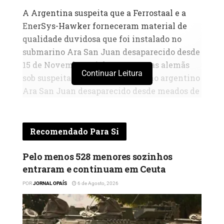
A Argentina suspeita que a Ferrostaal e a
EnerSys-Hawker forneceram material de
qualidade duvidosa que foi instalado no
submarino Ara San Juan desaparecido desde
15 de Novembro Há duas empresas alemãs
Continuar Leitura
sob suspeita no caso do submarino argentino
Ara San Juan desaparecido desde meados de
Novembro.
A presidente da Comissão dos Assuntos
Recomendado Para Si
Externos do Parlamento argentino
confirmou que as empresas – Ferrostaal e
Pelo menos 528 menores sozinhos
EnerSys-Hawker – são suspeitas de terem
entraram e continuam em Ceuta
pago subornos para conseguir o contrato
POR
JORNAL OPAÍS
6 de Agosto, 2026
para fornecimento de baterias e de terem
oferecido peças de qualidade duvidosa. O
Ministério do Interior alemão já foi