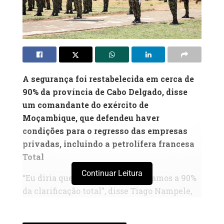
A segurança foi restabelecida em cerca de
90% da província de Cabo Delgado, disse
um comandante do exército de
Moçambique, que defendeu haver
condições para o regresso das empresas
privadas, incluindo a petrolífera francesa
Total
Continuar Leitura
“Eu diria que neste momento estamos a 90%
da clarificação total”, disse Tiago Nampele,
numa conferência de imprensa, na Terça-
feira, em Mocímboa da Praia, em Cabo