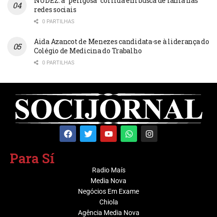
NUDEZ: a “perigosa” corrida em busca de fama nas
redes sociais
0 PARTILHAS
Aida Azancot de Menezes candidata-se à liderança do
Colégio de Medicina do Trabalho
0 PARTILHAS
Para Sí
Radio Maís
Media Nova
Negócios Em Exame
Chiola
Agência Media Nova