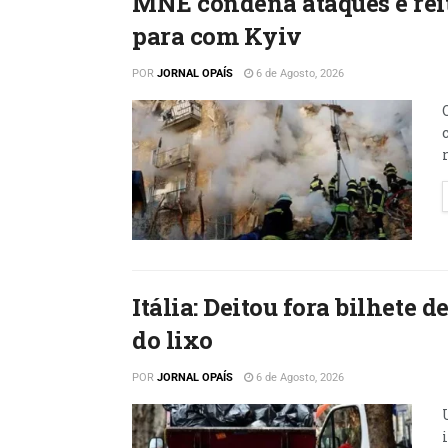
MNE condena ataques e reit
para com Kyiv
POR
JORNAL OPAÍS
6 de Agosto, 2026
Itália: Deitou fora bilhete
do lixo
POR
JORNAL OPAÍS
6 de Agosto, 2026