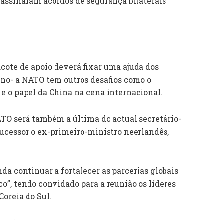
assinaram acordos de segurança bilaterais
acote de apoio deverá fixar uma ajuda dos
 ano- a NATO tem outros desafios como o
 e o papel da China na cena internacional.
ATO será também a última do actual secretário-
sucessor o ex-primeiro-ministro neerlandês,
da continuar a fortalecer as parcerias globais
o”, tendo convidado para a reunião os líderes
Coreia do Sul.