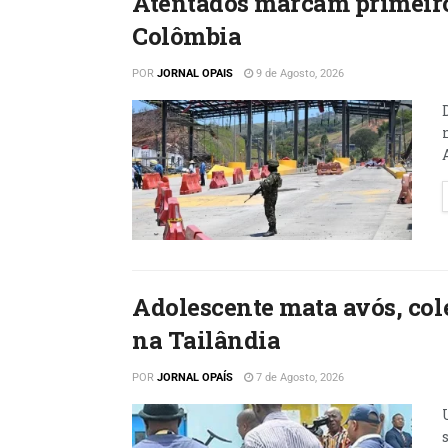
Atentados marcam primeiro
Colômbia
POR
JORNAL OPAIS
9 de Agosto, 2026
Adolescente mata avós, cole
na Tailândia
POR
JORNAL OPAÍS
7 de Agosto, 2026