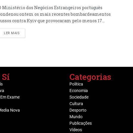
O Ministério dos Negócios Estrangeiros português
condenou ontem os mais recentes bombardeamentos
russos contra Kyiv que provocaram pelo menos 17...
LER MAIS
 Sí
Categorias
ís
Política
va
Economia
 Em Exame
Sociedade
Cultura
Media Nova
Desporto
Mundo
Publicações
Vídeos