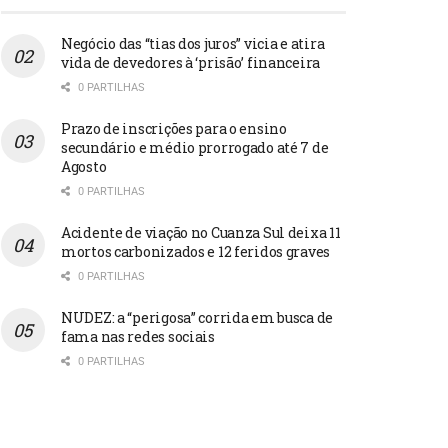
Negócio das “tias dos juros” vicia e atira
vida de devedores à ‘prisão’ financeira
0 PARTILHAS
Prazo de inscrições para o ensino
secundário e médio prorrogado até 7 de
Agosto
0 PARTILHAS
Acidente de viação no Cuanza Sul deixa 11
mortos carbonizados e 12 feridos graves
0 PARTILHAS
NUDEZ: a “perigosa” corrida em busca de
fama nas redes sociais
0 PARTILHAS