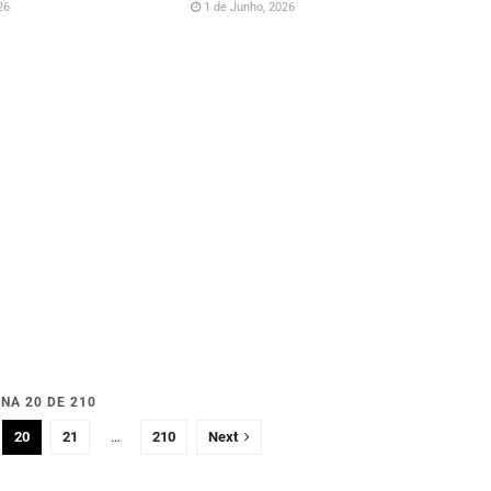
26
1 de Junho, 2026
NA 20 DE 210
20
21
…
210
Next