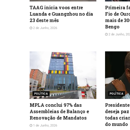
TAAG inicia voos entre
Primeira f
Luanda e Guangzhou no dia
Fio de Our
23 deste mês
mais de 30
Bengo
2 de Junho, 2026
2 de Junho, 20
POLÍTICA
POLÍTICA
MPLA conclui 97% das
Presidente
Assembleias de Balanço e
deseja paz
Renovação de Mandatos
todas cria
do mundo
1 de Junho, 2026