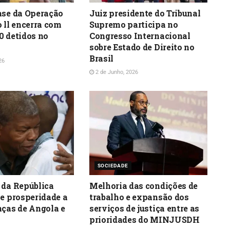
ase da Operação
Juiz presidente do Tribunal
o ll encerra com
Supremo participa no
0 detidos no
Congresso Internacional
sobre Estado de Direito no
Brasil
26
2 de Junho, 2026
SOCIEDADE
 da República
Melhoria das condições de
 e prosperidade a
trabalho e expansão dos
nças de Angola e
serviços de justiça entre as
prioridades do MINJUSDH