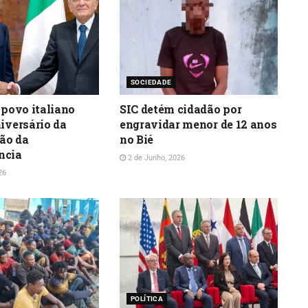
SOCIEDADE
 povo italiano
SIC detém cidadão por
niversário da
engravidar menor de 12 anos
ão da
no Bié
ncia
2 de Junho, 2026
26
POLÍTICA