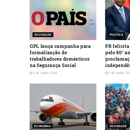
SOCIEDADE
POLÍTICA
GPL lança campanha para
PR felicita
formalização de
pelo 80° a
trabalhadores domésticos
proclamaç
na Segurança Social
independê
2 de Junho, 2026
2 de Junho, 20
ECONOMIA
SOCIEDADE