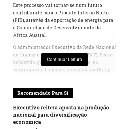
Este processo vai tornar-se num futuro
contribuinte para o Produto Interno Bruto
(PIB), através da exportação de energia para
a Comunidade de Desenvolvimento da
África Austral.
O administrador Executivo da Rede Nacional
de Transporte de Electricidade (RNT), Pedro
Continuar Leitura
Sebastião, garantiu recentemente, no
município do Lubango, província da Huila,
que o país tem um superavit de energia na
ordem dos dois gigawatts, que podem abrir
portas para o processo de exportação do
Recomendado Para Si
produto.
Executivo reitera aposta na produção
Pedro Sebastião informou que, numa
nacional para diversificação
primeira fase deste projecto, o executivo
económica
está engajado na produção de energia, para