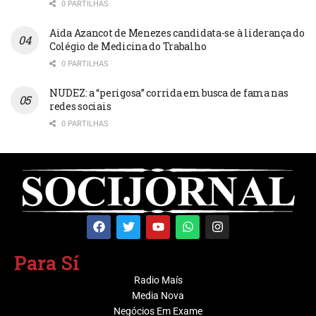
0 PARTILHAS
Aida Azancot de Menezes candidata-se à liderança do
Colégio de Medicina do Trabalho
0 PARTILHAS
NUDEZ: a “perigosa” corrida em busca de fama nas
redes sociais
0 PARTILHAS
Para Sí
Radio Maís
Media Nova
Negócios Em Exame