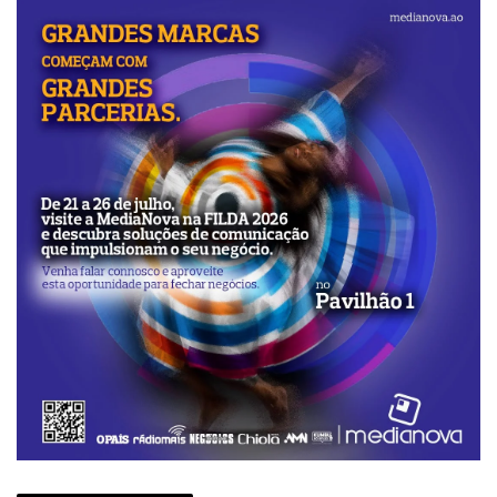
investimento e se concentre esforços em
torná-la numa instituição de excelência.
Há um, digamos, main project do seu
mandado?
O main project é contribuir para a
diversificação da economia. Contudo,
estamos interessados em contribuir para a
criação do complexo industrial
farmacêutico em Angola, trazendo
indústrias farmacêuticas para o nosso país.
Já há contactos?
Estivemos na Índia, com a ministra da
Saúde, e , sim, há interesse. Algumas
farmacêuticas importantes manifestaram