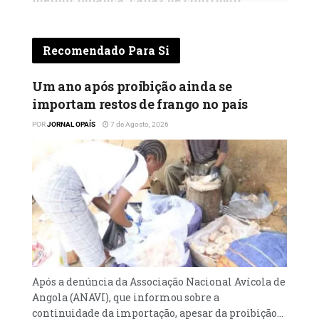
efectivamente para a diversificação da
economia e promete mudanças no seu
Recomendado Para Si
funcionamento. Mas detalhes na conversa
que se segue
Um ano após proibição ainda se
importam restos de frango no país
Está há pouco tempo na pasta de
Presidente do Conselho de Administração.
POR
JORNAL OPAÍS
7 de Agosto, 2026
Como é presidir uma instituição como a
AIPEX?
Está a ser desafiante. Mas, acima de tudo,
está a ser um bom desafio
Porquê?
Pelas responsabilidades da instituição.
Após a denúncia da Associação Nacional Avícola de
Essencialmente pelo que sentimos que a
Angola (ANAVI), que informou sobre a
instituição pode fazer.
continuidade da importação, apesar da proibição...