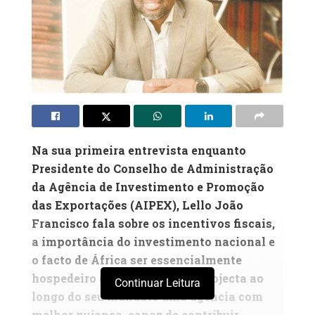
Na sua primeira entrevista enquanto
Presidente do Conselho de Administração
da Agência de Investimento e Promoção
das Exportações (AIPEX), Lello João
Francisco fala sobre os incentivos fiscais,
a importância do investimento nacional e
o facto de África ser essencialmente
hospedeiro de investimento. Projecta ao
Continuar Leitura
longo do seu mandato uma agência com
melhor pujança, capaz de contribuir