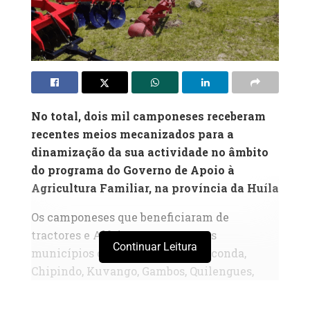
No total, dois mil camponeses receberam
recentes meios mecanizados para a
dinamização da sua actividade no âmbito
do programa do Governo de Apoio à
Agricultura Familiar, na província da Huíla
Os camponeses que beneficiaram de
tractores e Alfaias pertencem aos
Continuar Leitura
municípios da Matala, Jamba, Caconda,
Chipindo, Kuvango, Gambos, Quilengues,
Chibia e Chicomba. As 12 cooperativas e
associações de camponeses são compostas