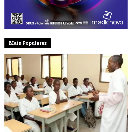
IPO do BFA
Isabel dos Santos anunciou ainda que o BFA,
o segundo maior banco angolano pelo valor
dos activos, poderá realizar, no primeiro
trimestre de 2019, uma oferta pública inicial
Mais Populares
(IPO, na sigla em inglês) de 25% do seu
capital. O BFA é maioritariamente detido
pela Unitel, operadora onde Isabel dos
Santos possui uma posição relevante. O
português BPI, agora controlado pelos
espanhóis do CaixaBank, continua a deter
48,1% do capital da instituição angolana.
A operação de venda de 25% do capital do
BFA poderá acontecer na bolsa de Londres ou
na de Lisboa. ‘Ainda estamos a analisar qual
será o melhor local para a realização da