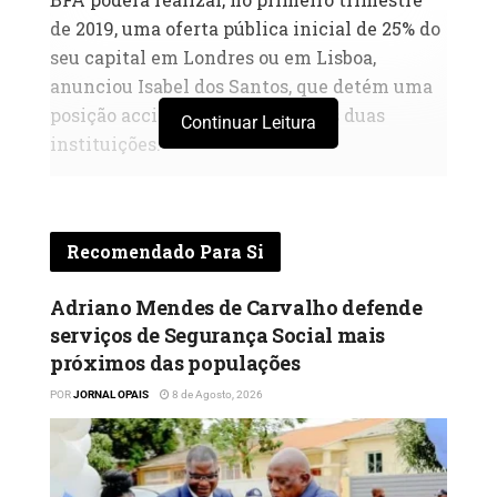
de 2019, uma oferta pública inicial de 25% do
seu capital em Londres ou em Lisboa,
anunciou Isabel dos Santos, que detém uma
posição accionista relevante nas duas
Continuar Leitura
instituições.
POR: Luís Faria
grupo Banco BIC vai abrir o seu capital a uma
Recomendado Para Si
instituição bancária internacional, através
de uma colocação privada, passando o novo
Adriano Mendes de Carvalho defende
accionista a deter participação não só no BIC
serviços de Segurança Social mais
Angola, mas igualmente noutras latitudes
próximos das populações
onde o grupo se encontra presente,
POR
JORNAL OPAIS
8 de Agosto, 2026
nomeadamente Portugal, Cabo Verde e
Namíbia.
A possibilidade de abrir o capital às