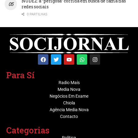
NUDEZ: a “perigosa” corrida em busca de fama nas
redes sociais
0 PARTILHAS
Para Sí
Radio Maís
Media Nova
Negócios Em Exame
Chiola
Agência Media Nova
Contacto
Categorias
Política