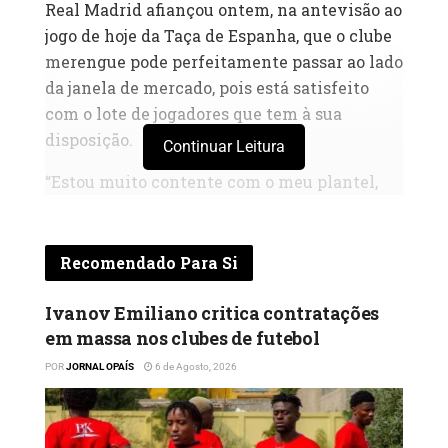
Real Madrid afiançou ontem, na antevisão ao
jogo de hoje da Taça de Espanha, que o clube
merengue pode perfeitamente passar ao lado
da janela de mercado, pois está satisfeito
com o lote de jogadores que tem à sua
disposição.
Continuar Leitura
“Estou muito contente com o meu plantel,
não quero que mude, não quero que ninguém
saia. Mas no futebol tudo pode acontecer. Há
mais gente, além de mim, a decidir estas
Recomendado Para Si
coisas e poderemos ter de falar. Quando
chegar o momento falaremos, mas pode ser
Ivanov Emiliano critica contratações
em massa nos clubes de futebol
que nada mude. Seguramente não sai
ninguem.”, admitiu.
POR
JORNAL OPAÍS
6 de Agosto, 2026