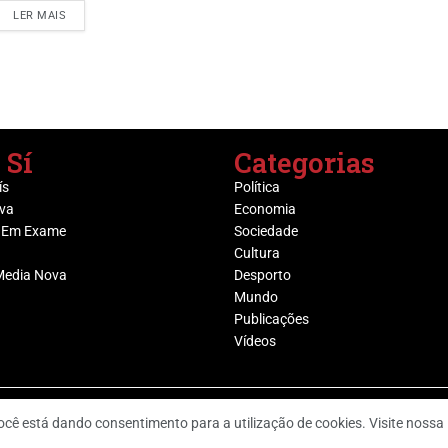
LER MAIS
 Sí
Categorias
ís
Política
va
Economia
 Em Exame
Sociedade
Cultura
Media Nova
Desporto
Mundo
Publicações
Vídeos
@ Grupo Media Nova | Socijornal
, você está dando consentimento para a utilização de cookies. Visite nossa