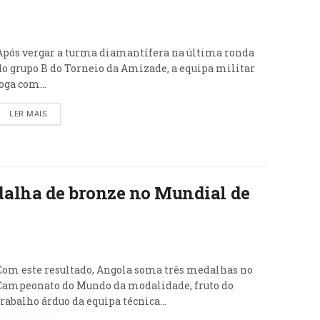
Após vergar a turma diamantífera na última ronda
do grupo B do Torneio da Amizade, a equipa militar
joga com...
LER MAIS
alha de bronze no Mundial de
Com este resultado, Angola soma três medalhas no
Campeonato do Mundo da modalidade, fruto do
trabalho árduo da equipa técnica...