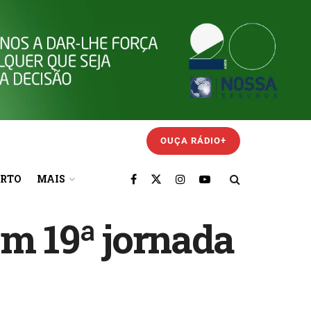
OUÇA RÁDIO+
ORTO
MAIS
em 19ª jornada