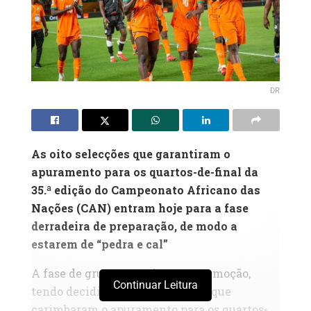
DR
As oito selecções que garantiram o
apuramento para os quartos-de-final da
35.ª edição do Campeonato Africano das
Nações (CAN) entram hoje para a fase
derradeira de preparação, de modo a
estarem de “pedra e cal”
A fase de grupos terminou com emoção,
Continuar Leitura
tendo decidido as oito selecções que
carimbaram o apuramento para os quartos-