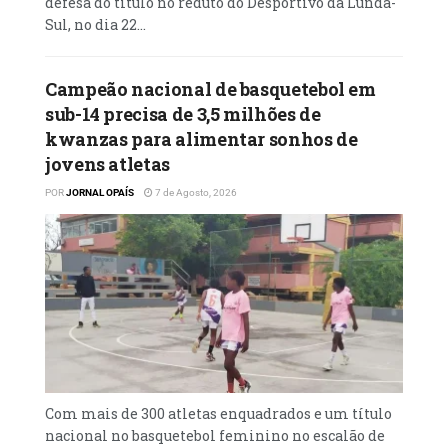
defesa do título no reduto do Desportivo da Lunda-
que nesta fase qualquer erro ditará a
Sul, no dia 22...
eliminação.
Eis os desafios dos quartos-de- final: O
Campeão nacional de basquetebol em
Senegal, de Sadio Mané, mede forças com o
sub-14 precisa de 3,5 milhões de
Mali, de Sinayoko, no Ibn Batouta (Grand
kwanzas para alimentar sonhos de
Stade de Tanger), nesta sexta- feira, a partir
jovens atletas
das 17:00 (hora de Angola).
POR
JORNAL OPAÍS
7 de Agosto, 2026
POR: Kiameso Pedro
Leia mais
em
Com mais de 300 atletas enquadrados e um título
nacional no basquetebol feminino no escalão de