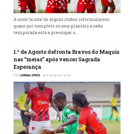
época, mas salientou que o primeiro passo
passa pela reorganização interna da
agremiação.
A nova ‘moda’ de alguns clubes reformularem
quase por completo os seus plantéis a cada
O dirigente afirmou que o clube necessita de
temporada está a preocupar o...
reforçar os mecanismos administrativos e
corrigir várias insuficiências identificadas
1.º de Agosto defronta Bravos do Maquis
ao longo da presente gestão.
nas “meias” após vencer Sagrada
Ler Mais
Esperança
POR
JORNAL OPAÍS
6 de Agosto, 2026