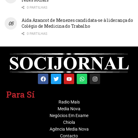
0 PARTILHAS
Aida Azancot de Menezes candidata-se à liderança do
Colégio de Medicina do Trabalho
0 PARTILHAS
Para Sí
Radio Maís
Media Nova
Negócios Em Exame
Chiola
Agência Media Nova
Contacto