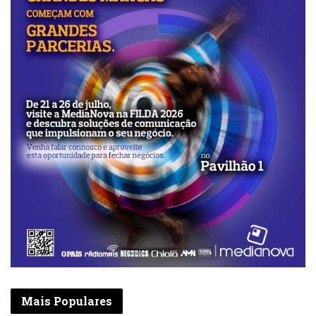
campeões.
Queremos fazer história na nossa estreia”,
atirou Francisco Gombo. Direcção assume
que vai até ao fim Apesar do momento
conturbado que o país tem vindo a enfrentar
do ponto de vista económico e financeiro
desde 2014, em virtude da queda do preço do
barril de petróleo no mercado internacional,
Francisco Gombo fez questão de tranquilizar
os sócios e adeptos de que o São Salvador de
Mbanza Kongo irá até ao fim da maior festa
do futebol nacional.
Francisco Gombo justificou que o seu elenco
contará com o «forte apoio» do Governo
Provincial do Zaire, da classe empresarial
Mais Populares
local e da Sonangol para suportar as